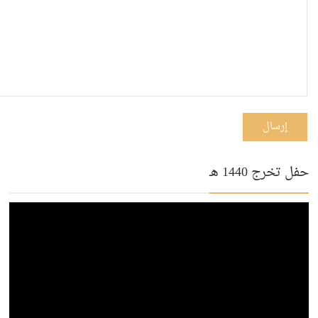
إرسال
حفل تخرج 1440 هـ