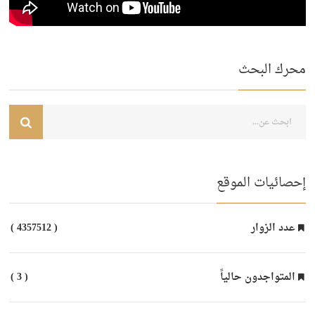
محرك البحث
إحصائيات الموقع
عدد الزوار
( 4357512 )
المتواجدون حالياً
( 3 )