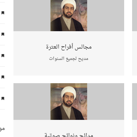
ع
ع
مجالس أفراح العترة
ع
مديح لجميع السنوات
ع
ع
مو
مدائح ونوائح صوتية