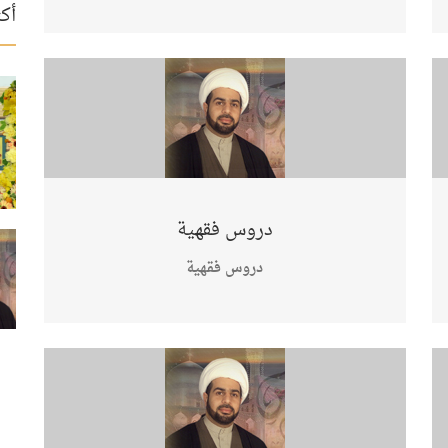
أكث
دروس فقهية
دروس فقهية