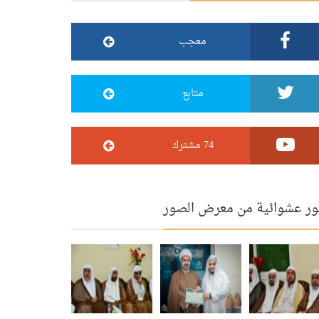
معجب
متابع
74 مشترك
ر عشوائية من معرض الصور