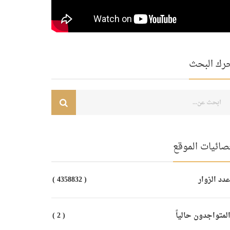
رك البحث
صائيات الموقع
دد الزوار
( 4358832 )
لمتواجدون حالياً
( 2 )